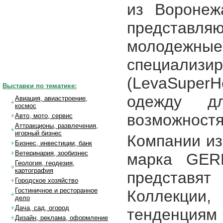
из Воронеж
представля
молодежные
специализ
(LevaSuper
Выставки по тематике:
одежду д
Авиация, авиастроение,
космос
возможностя
Авто, мото, сервис
Аттракционы, развлечения,
игорный бизнес
Компании из
Бизнес, инвестиции, банк
Ветеринария, зообизнес
марка GER
Геология, геодезия,
картография
представя
Городское хозяйство
Гостиничное и ресторанное
Коллекци
дело
Дача, сад, огород
тенденциям 
Дизайн, реклама, оформление