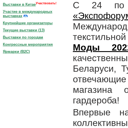
С 24 по
Участвовать!
Выставки в Китае
Участие в международных
«Экспофору
выставках
Крупнейшие организаторы
Международ
Текущие выставки (
13
)
текстильн
Выставки по городам
Моды 202
Конгрессные мероприятия
Ярмарки (B2C)
качественн
Беларуси, Т
отвечающие
магазина 
гардероба!
Впервые н
коллективн