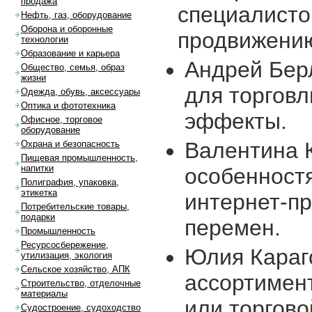
продажа
специалист
Нефть, газ, оборудование
Оборона и оборонные
продвижению
технологии
Образование и карьера
Андрей Бер
Общество, семья, образ
жизни
для торговл
Одежда, обувь, аксессуары
Оптика и фототехника
эффекты.
Офисное, торговое
оборудование
Валентина 
Охрана и безопасность
Пищевая промышленность,
напитки
особенност
Полиграфия, упаковка,
этикетка
интернет-пр
Потребительские товары,
подарки
перемен.
Промышленность
Ресурсосбережение,
Юлия Караг
утилизация, экология
Сельское хозяйство, АПК
ассортимен
Строительство, отделочные
материалы
или торгово
Судостроение, судоходство