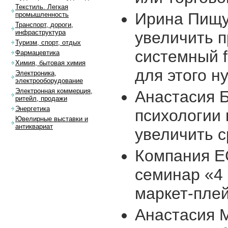
Текстиль. Легкая
Ирина Пищу
промышленность
Транспорт, дороги,
увеличить п
инфраструктура
Туризм, спорт, отдых
системный f
Фармацевтика
Химия, бытовая химия
для этого н
Электроника,
электрооборудование
Электронная коммерция,
Анастасия 
ритейл, продажи
Энергетика
психологии 
Ювелирные выставки и
антиквариат
увеличить с
Компания 
семинар «4 
маркет-плей
Анастасия 