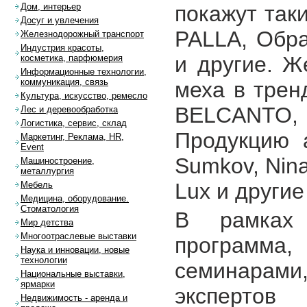
покажут таки
Дом, интерьер
Досуг и увлечения
PALLA, Обра
Железнодорожный транспорт
Индустрия красоты,
и другие. Ж
косметика, парфюмерия
Информационные технологии,
коммуникация, связь
меха в трен
Культура, искусство, ремесло
BELCANTO, И
Лес и деревообработка
Логистика, сервис, склад
Продукцию 
Маркетинг, Реклама, HR,
Event
Sumkov, Nina 
Машиностроение,
металлургия
Lux и другие
Мебель
Медицина, оборудование.
Стоматология
В рамках 
Мир детства
Многоотраслевые выставки
программ
Наука и инновации, новые
технологии
семинарами,
Национальные выставки,
ярмарки
экспертов
Недвижимость - аренда и