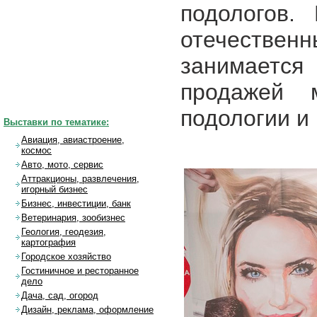
подологов.
отечествен
занимается
продажей м
подологии и 
Выставки по тематике:
Авиация, авиастроение,
космос
Авто, мото, сервис
Аттракционы, развлечения,
игорный бизнес
Бизнес, инвестиции, банк
Ветеринария, зообизнес
Геология, геодезия,
картография
Городское хозяйство
Гостиничное и ресторанное
дело
Дача, сад, огород
Дизайн, реклама, оформление