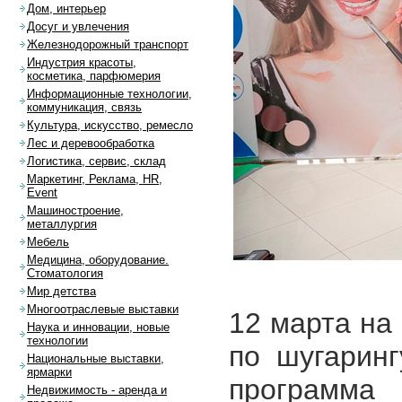
Дом, интерьер
Досуг и увлечения
Железнодорожный транспорт
Индустрия красоты,
косметика, парфюмерия
Информационные технологии,
коммуникация, связь
Культура, искусство, ремесло
Лес и деревообработка
Логистика, сервис, склад
Маркетинг, Реклама, HR,
Event
Машиностроение,
металлургия
Мебель
Медицина, оборудование.
Стоматология
Мир детства
Многоотраслевые выставки
12 марта на
Наука и инновации, новые
технологии
по шугаринг
Национальные выставки,
ярмарки
программ
Недвижимость - аренда и