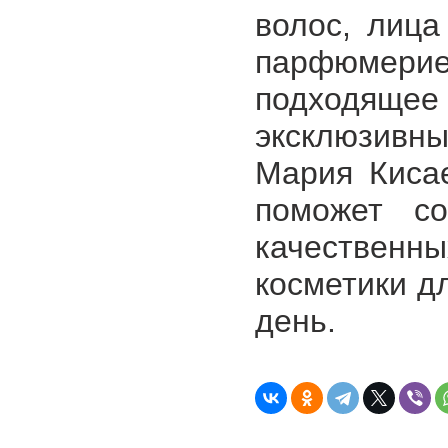
волос, лица
парфюмер
подходящее 
эксклюзивны
Мария Кисае
поможет со
качествен
косметики д
день.