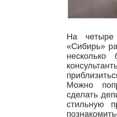
На четыре
«Сибирь» ра
несколько 
консультан
приблизитьс
Можно попр
сделать деп
стильную п
познакомит