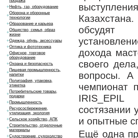
продажа
выступлени
Нефть, газ, оборудование
Оборона и оборонные
Казахстана
технологии
Образование и карьера
обсудят 
Общество, семья, образ
жизни
установлен
Одежда, обувь, аксессуары
Оптика и фототехника
дохода маст
Офисное, торговое
оборудование
своего дела
Охрана и безопасность
Пищевая промышленность,
вопросы. А
напитки
Полиграфия, упаковка,
чемпионат 
этикетка
Потребительские товары,
IRIS_EPIL
подарки
Промышленность
состязании 
Ресурсосбережение,
утилизация, экология
и опытные с
Сельское хозяйство, АПК
Строительство, отделочные
материалы
Ещё одна п
Судостроение, судоходство