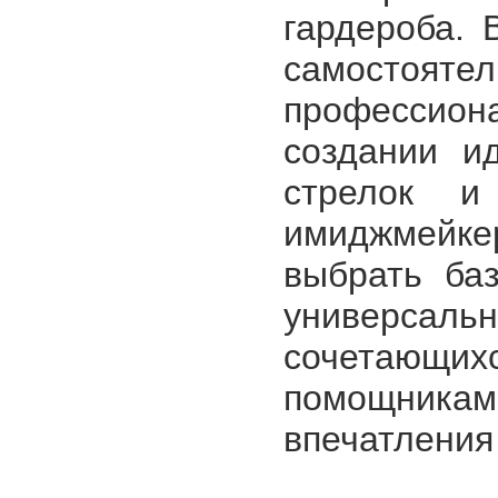
гардероба. 
самостоят
профессио
создании и
стрелок и
имиджмейке
выбрать ба
универсаль
сочетающих
помощник
впечатления