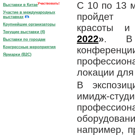
С 10 по 13 
Участвовать!
Выставки в Китае
Участие в международных
пройдет 
выставках
Крупнейшие организаторы
красоты 
Текущие выставки (
4
)
2022
»
. В 
Выставки по городам
конферен
Конгрессные мероприятия
Ярмарки (B2C)
профессион
локации для
В экспозиц
имидж-с
профессион
оборудов
например, п