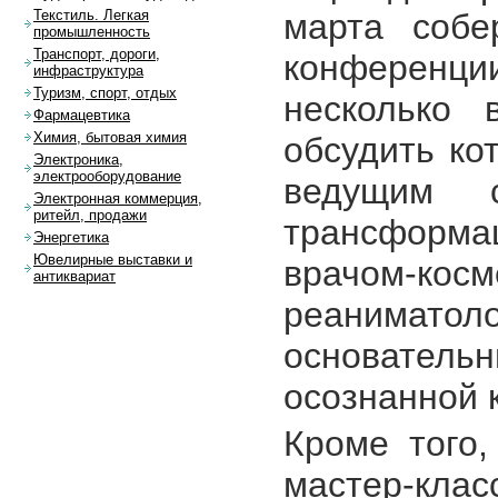
марта собе
Текстиль. Легкая
промышленность
Транспорт, дороги,
конферен
инфраструктура
Туризм, спорт, отдых
несколько 
Фармацевтика
Химия, бытовая химия
обсудить ко
Электроника,
электрооборудование
ведущим 
Электронная коммерция,
ритейл, продажи
трансформа
Энергетика
Ювелирные выставки и
врачом-
антиквариат
реанимат
основатель
осознанной 
Кроме того
мастер-кл