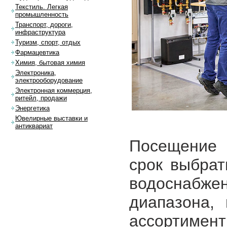
Текстиль. Легкая
промышленность
Транспорт, дороги,
инфраструктура
Туризм, спорт, отдых
Фармацевтика
Химия, бытовая химия
Электроника,
электрооборудование
Электронная коммерция,
ритейл, продажи
Энергетика
Ювелирные выставки и
антиквариат
Посещение 
срок выбрат
водоснаб
диапазона,
ассортим