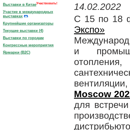
Участвовать!
14.02.2022
Выставки в Китае
Участие в международных
С 15 по 18
выставках
Крупнейшие организаторы
Экспо»
пр
Текущие выставки (
4
)
Международ
Выставки по городам
Конгрессные мероприятия
и промыш
Ярмарки (B2C)
отопления
сантехничес
вентиляции,
Moscow 202
для встречи
производст
дистрибьют