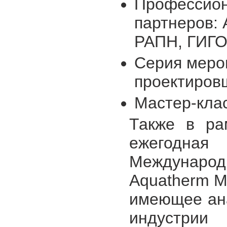
Профессион
партнеров:
РАПН, ГИГО,
Серия меро
проектиров
Мастер-клас
Также в ра
ежегодна
Междунар
Aquatherm M
имеющее ана
индустрии