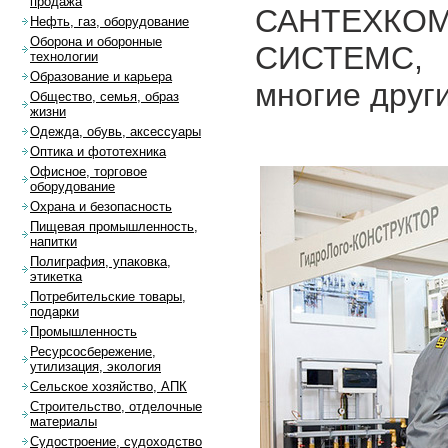
продажа
САНТЕХКО
Нефть, газ, оборудование
Оборона и оборонные
СИСТЕМС, 
технологии
Образование и карьера
многие други
Общество, семья, образ
жизни
Одежда, обувь, аксессуары
Оптика и фототехника
Офисное, торговое
оборудование
Охрана и безопасность
Пищевая промышленность,
напитки
Полиграфия, упаковка,
этикетка
Потребительские товары,
подарки
Промышленность
Ресурсосбережение,
утилизация, экология
Сельское хозяйство, АПК
Строительство, отделочные
материалы
Судостроение, судоходство