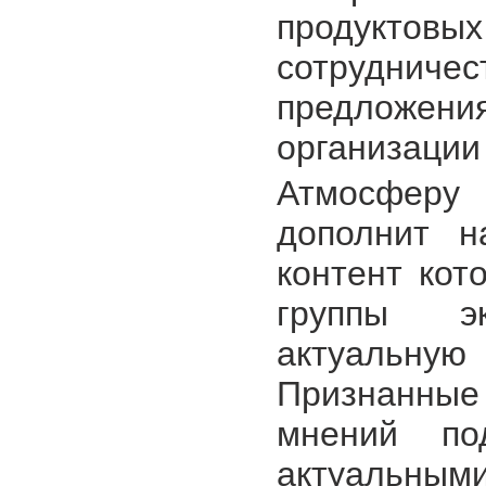
продуктовы
сотруднич
предложени
организации 
Атмосферу
дополнит н
контент кот
группы э
актуальн
Признанные
мнений под
актуальн