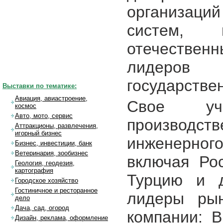
организаци
систем, 
отечествен
лидеров 
государствен
Выставки по тематике:
Авиация, авиастроение,
Свое уч
космос
Авто, мото, сервис
производс
Аттракционы, развлечения,
игорный бизнес
инженерног
Бизнес, инвестиции, банк
Ветеринария, зообизнес
включая Ро
Геология, геодезия,
картография
Турцию и д
Городское хозяйство
Гостиничное и ресторанное
лидеры рын
дело
Дача, сад, огород
компании:
Дизайн, реклама, оформление