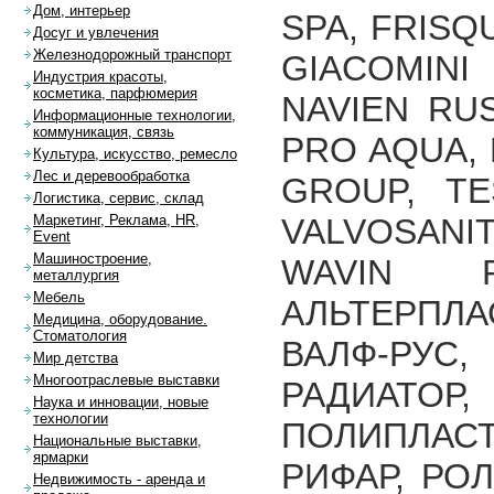
Дом, интерьер
SPA, FRISQU
Досуг и увлечения
Железнодорожный транспорт
GIACOMINI 
Индустрия красоты,
косметика, парфюмерия
NAVIEN RUS
Информационные технологии,
коммуникация, связь
PRO AQUA, 
Культура, искусство, ремесло
Лес и деревообработка
GROUP, T
Логистика, сервис, склад
VALVOSANIT
Маркетинг, Реклама, HR,
Event
Машиностроение,
WAVIN R
металлургия
Мебель
АЛЬТЕРПЛА
Медицина, оборудование.
Стоматология
ВАЛФ-РУ
Мир детства
Многоотраслевые выставки
РАДИАТО
Наука и инновации, новые
технологии
ПОЛИПЛАС
Национальные выставки,
ярмарки
РИФАР, РОЛ
Недвижимость - аренда и