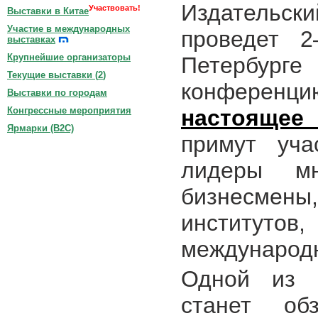
Издатель
Участвовать!
Выставки в Китае
Участие в международных
проведет 
выставках
Крупнейшие организаторы
Петербург
Текущие выставки (
2
)
конфере
Выставки по городам
настоящее
Конгрессные мероприятия
Ярмарки (B2C)
примут уча
лидеры мн
бизнесмены,
институто
международн
Одной из 
станет об