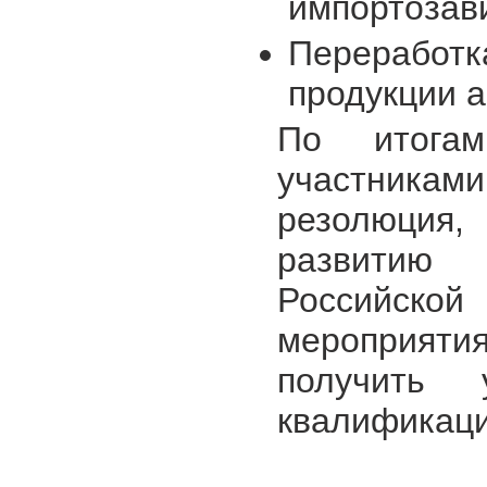
импортозав
Переработка
продукции а
По итога
участникам
резолюция,
развитию р
Российско
мероприят
получить 
квалификаци