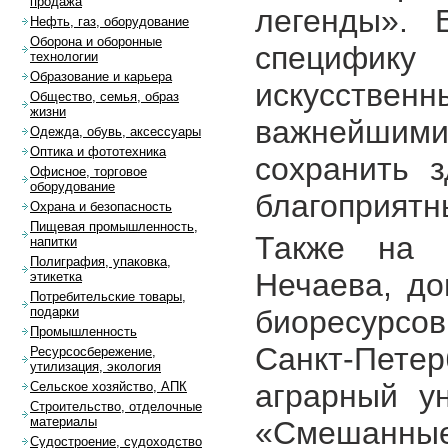
продажа
легенды». 
Нефть, газ, оборудование
Оборона и оборонные
специфи
технологии
Образование и карьера
искусств
Общество, семья, образ
жизни
важнейшим
Одежда, обувь, аксессуары
Оптика и фототехника
сохранить 
Офисное, торговое
оборудование
благоприятн
Охрана и безопасность
Пищевая промышленность,
Также на 
напитки
Полиграфия, упаковка,
Нечаева, до
этикетка
Потребительские товары,
биоресурс
подарки
Промышленность
Санкт-Пет
Ресурсосбережение,
утилизация, экология
аграрный у
Сельское хозяйство, АПК
Строительство, отделочные
материалы
«Смешанные
Судостроение, судоходство