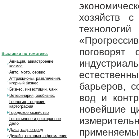
экономичес
хозяйств с
технологи
«Прогресс
поговорят 
Выставки по тематике:
индустриал
Авиация, авиастроение,
космос
естествен
Авто, мото, сервис
Аттракционы, развлечения,
барьеров, 
игорный бизнес
Бизнес, инвестиции, банк
вод и контр
Ветеринария, зообизнес
Геология, геодезия,
новейшие ци
картография
Городское хозяйство
измеритель
Гостиничное и ресторанное
дело
применяемы
Дача, сад, огород
Дизайн, реклама, оформление