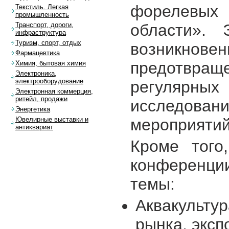
форелевых
Текстиль. Легкая
промышленность
области». 
Транспорт, дороги,
инфраструктура
Туризм, спорт, отдых
возникн
Фармацевтика
предотвращ
Химия, бытовая химия
Электроника,
электрооборудование
регуляр
Электронная коммерция,
ритейл, продажи
исследов
Энергетика
мероприятий
Ювелирные выставки и
антиквариат
Кроме того
конференци
темы:
Аквакультур
рынка, эксп