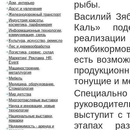
рыбы.
Дом, интерьер
Досуг и увлечения
Василий Зяб
Железнодорожный транспорт
Индустрия красоты,
Каль» под
косметика, парфюмерия
Информационные технологии,
коммуникация, связь
реализаци
Культура, искусство, ремесло
комбикормов
Лес и деревообработка
Логистика, сервис, склад
есть возмож
Маркетинг, Реклама, HR,
Event
продукцион
Машиностроение,
металлургия
тонущие и м
Мебель
Медицина, оборудование.
Стоматология
Специально
Мир детства
Многоотраслевые выставки
руководит
Наука и инновации, новые
технологии
выступит с 
Национальные выставки,
ярмарки
этапах ра
Недвижимость - аренда и