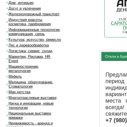
Дом, интерьер
Досуг и увлечения
Железнодорожный транспорт
13.08
Индустрия красоты,
САРАТО
косметика, парфюмерия
П
Информационные технологии,
Са
коммуникация, связь
Культура, искусство, ремесло
Лес и деревообработка
Логистика, сервис, склад
Отели в Бря
Маркетинг, Реклама, HR,
Event
Машиностроение,
металлургия
Предла
Мебель
перио
Медицина, оборудование.
Стоматология
индиви
Мир детства
вариан
Многоотраслевые выставки
места 
Наука и инновации, новые
всегда!
технологии
свяжит
Национальные выставки,
ярмарки
+7 (980
Недвижимость - аренда и