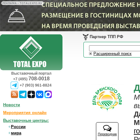
РЕКЛАМА • TOTALEXPO.RU
Партнер ТПП РФ
Расширенный поиск
Выставочный портал
708-0018
+7 (495)
Д
+7 (903) 961-8824
М
в
Новости
Д
Мероприятия онлайн
Выставочные центры:
М
России
г
мира
Переводчик
Р