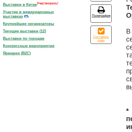
Участвовать!
Выставки в Китае
Т
Участие в международных
О
Полиграфия
выставках
Крупнейшие организаторы
В
Текущие выставки (
12
)
Составить
с
Выставки по городам
план
с
Конгрессные мероприятия
Ярмарки (B2C)
т
т
п
с
в
*
п
и