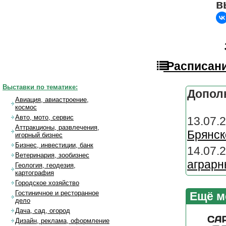
в
Расписани
Выставки по тематике:
Допол
Авиация, авиастроение,
космос
Авто, мото, сервис
13.07.
Аттракционы, развлечения,
Брянск
игорный бизнес
Бизнес, инвестиции, банк
14.07.
Ветеринария, зообизнес
аграрн
Геология, геодезия,
картография
Городское хозяйство
Гостиничное и ресторанное
Ещё м
дело
Дача, сад, огород
Дизайн, реклама, оформление