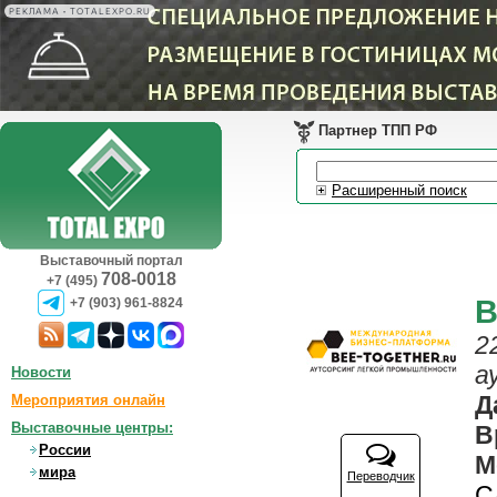
РЕКЛАМА • TOTALEXPO.RU
Партнер ТПП РФ
Расширенный поиск
Выставочный портал
708-0018
+7 (495)
B
+7 (903) 961-8824
2
а
Новости
Д
Мероприятия онлайн
Выставочные центры:
В
России
М
мира
Переводчик
С