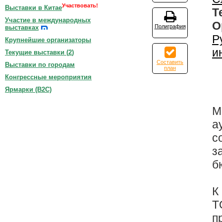
Участвовать!
Выставки в Китае
Т
Участие в международных
О
Полиграфия
выставках
Р
Крупнейшие организаторы
и
Текущие выставки (
2
)
Составить
Выставки по городам
план
Конгрессные мероприятия
Ярмарки (B2C)
М
а
с
з
б
К
T
п