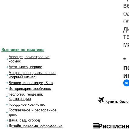
в
о
о
д
т
м
Выставки по тематике:
Авиация, авиастроение,
*
космос
п
Авто, мото, сервис
Аттракционы, развлечения,
и
игорный бизнес
Бизнес, инвестиции, банк
Ветеринария, зообизнес
Геология, геодезия,
картография
Купить биле
Городское хозяйство
Гостиничное и ресторанное
дело
Дача, сад, огород
Расписан
Дизайн, реклама, оформление