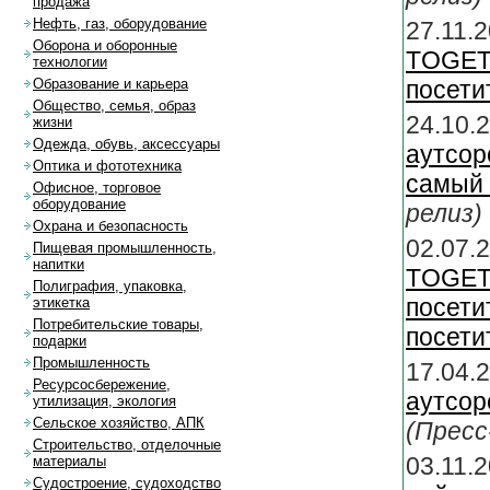
продажа
Нефть, газ, оборудование
27.11
Оборона и оборонные
TOGETH
технологии
посети
Образование и карьера
Общество, семья, образ
24.10.
жизни
Одежда, обувь, аксессуары
аутсор
Оптика и фототехника
самый 
Офисное, торговое
оборудование
релиз)
Охрана и безопасность
02.07
Пищевая промышленность,
напитки
TOGETH
Полиграфия, упаковка,
посет
этикетка
Потребительские товары,
посети
подарки
Промышленность
17.04.
Ресурсосбережение,
аутсор
утилизация, экология
Сельское хозяйство, АПК
(Пресс
Строительство, отделочные
03.11.2
материалы
Судостроение, судоходство