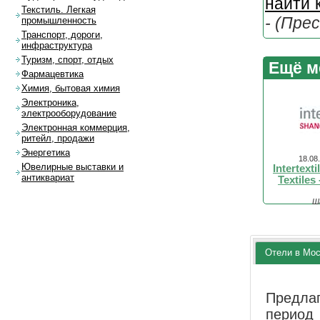
найти 
Текстиль. Легкая
- (Пре
промышленность
Транспорт, дороги,
инфраструктура
Туризм, спорт, отдых
Ещё м
Фармацевтика
Химия, бытовая химия
Электроника,
электрооборудование
Электронная коммерция,
ритейл, продажи
Энергетика
18.08
Ювелирные выставки и
Intertext
антиквариат
Textiles
Ш
Отели в Мо
Предла
перио