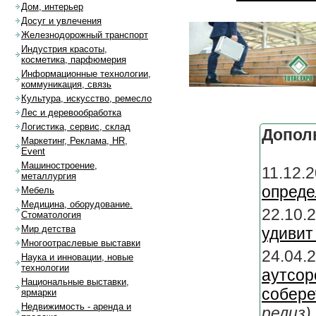
Дом, интерьер
Досуг и увлечения
Железнодорожный транспорт
Индустрия красоты,
косметика, парфюмерия
Информационные технологии,
коммуникация, связь
Культура, искусство, ремесло
Лес и деревообработка
Логистика, сервис, склад
Допол
Маркетинг, Реклама, HR,
Event
Машиностроение,
11.12.
металлургия
опреде
Мебель
Медицина, оборудование.
22.10.
Стоматология
Мир детства
удиви
Многоотраслевые выставки
24.04.
Наука и инновации, новые
технологии
аутсо
Национальные выставки,
собере
ярмарки
Недвижимость - аренда и
релиз)