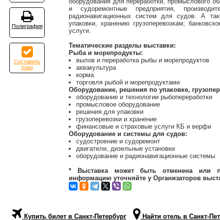
оборудования для переработки, промыслового об
и судоремонтные предприятия, производи
радионавигационных систем для судов. А та
упаковки, хранению грузоперевозкам; банковск
Полиграфия
услуги.
Тематические разделы выставки:
Рыба и морепродукты:
вылов и переработка рыбы и морепродуктов
Составить
аквакультура
план
корма
торговля рыбой и морепродуктами
Оборудование, решения по упаковке, грузопер
оборудование и технологии рыбопереработки
промысловое оборудование
решения для упаковки
грузоперевозки и хранение
финансовые и страховые услуги КБ и верфи
Оборудование и системы для судов:
судостроение и судоремонт
двигатели, дизельные установки
оборудование и радионавигационные системы
* Выставка может быть отменена или п
информацию уточняйте у Организаторов выст
Купить билет в Санкт-Петербург
Найти отель в Санкт-Пе