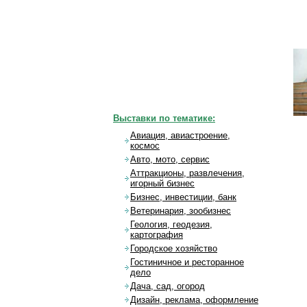
Выставки по тематике:
Авиация, авиастроение,
космос
Авто, мото, сервис
Аттракционы, развлечения,
игорный бизнес
Бизнес, инвестиции, банк
Ветеринария, зообизнес
Геология, геодезия,
картография
Городское хозяйство
Гостиничное и ресторанное
дело
Дача, сад, огород
Дизайн, реклама, оформление