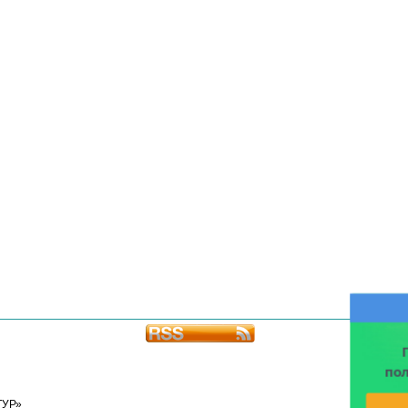
по
ТУР»