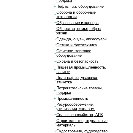
продажа
Нефть, газ, оборудование
Оборона и оборонные
технологии
Образование и карьера
Общество, семья, образ
жизни
Одежда, обувь, аксессуары
Оптика и фототехника
Офисное, торговое
оборудование
Охрана и безопасность
Пищевая промышленность,
напитки
Полиграфия, упаковка,
этикетка
Потребительские товары,
подарки
Промышленность
Ресурсосбережение,
утилизация, экология
Сельское хозяйство, АПК
Строительство, отделочные
материалы
Судостроение, судоходство