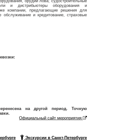
орудования, орудий лова; судостроительные
тели и дистрибьютеры оборудования и
кже компании, предлагающие решения для
ое обслуживание и кредитование, страховые
евозки:
еренесена на другой период. Точную
авки.
Официальный сайт мероприятия
тербурге
Экскурсии в Санкт-Петербурге