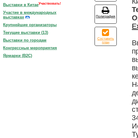
К
Участвовать!
Выставки в Китае
Т
Участие в международных
О
Полиграфия
выставках
E
Крупнейшие организаторы
Текущие выставки (
13
)
Составить
Выставки по городам
В
план
Конгрессные мероприятия
п
Ярмарки (B2C)
в
в
к
Н
д
д
с
3
И
Т