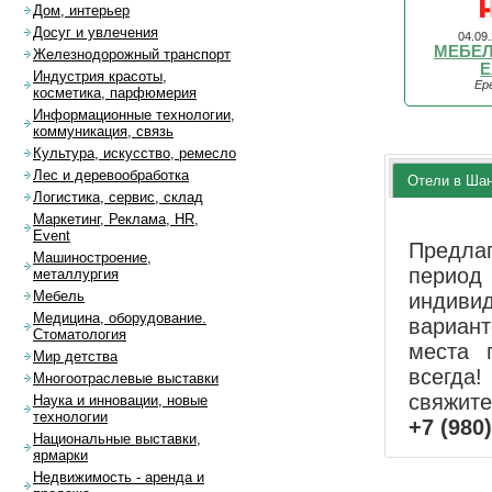
Дом, интерьер
Досуг и увлечения
04.09
МЕБЕ
Железнодорожный транспорт
E
Индустрия красоты,
Ер
косметика, парфюмерия
Информационные технологии,
коммуникация, связь
Культура, искусство, ремесло
Лес и деревообработка
Отели в Ша
Логистика, сервис, склад
Маркетинг, Реклама, HR,
Event
Предла
Машиностроение,
перио
металлургия
Мебель
индиви
Медицина, оборудование.
вариан
Стоматология
места 
Мир детства
всегда!
Многоотраслевые выставки
свяжит
Наука и инновации, новые
технологии
+7 (980
Национальные выставки,
ярмарки
Недвижимость - аренда и