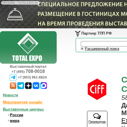
РЕКЛАМА • TOTALEXPO.RU
Партнер ТПП РФ
Расширенный поиск
Выставочный портал
708-0018
+7 (495)
C
+7 (903) 961-8824
C
Новости
5
Мероприятия онлайн
Д
Выставочные центры:
М
России
E
мира
Переводчик