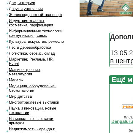
Дом, интерьер
Досуг и увлечения
Железнодорожный транспорт
Индустрия красоты,
косметика, парфюмерия
Информационные технологии,
Допол
коммуникация, связь
Культура, искусство, ремесло
Лес и деревообработка
13.05.2
Логистика, сервис, склад
в цент
Маркетинг, Реклама, HR,
Event
Машиностроение,
металлургия
Ещё м
Мебель
Медицина, оборудование.
Стоматология
Мир детства
Многоотраслевые выставки
Наука и инновации, новые
технологии
07.09
Национальные выставки,
Bengaluru
ярмарки
Недвижимость - аренда и
Ба