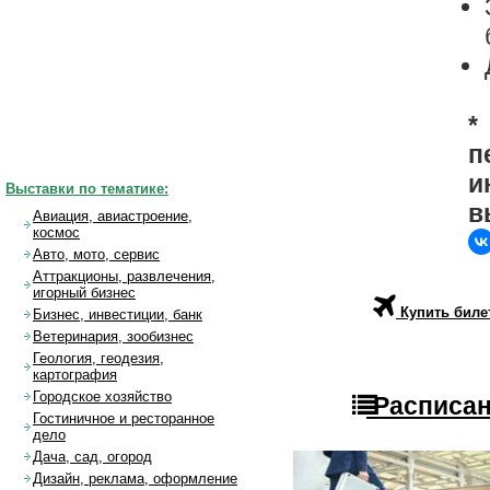
*
п
и
Выставки по тематике:
в
Авиация, авиастроение,
космос
Авто, мото, сервис
Аттракционы, развлечения,
игорный бизнес
Купить биле
Бизнес, инвестиции, банк
Ветеринария, зообизнес
Геология, геодезия,
картография
Городское хозяйство
Расписан
Гостиничное и ресторанное
дело
Дача, сад, огород
Дизайн, реклама, оформление