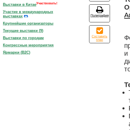
Участвовать!
Выставки в Китае
О
Участие в международных
А
Полиграфия
выставках
Крупнейшие организаторы
Текущие выставки (
9
)
Ф
Составить
Выставки по городам
план
п
Конгрессные мероприятия
и
Ярмарки (B2C)
д
т
Т