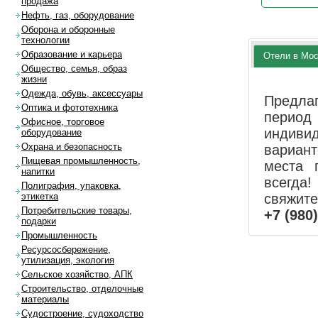
продажа
Нефть, газ, оборудование
Оборона и оборонные
технологии
Образование и карьера
Отели в Мо
Общество, семья, образ
жизни
Одежда, обувь, аксессуары
Предла
Оптика и фототехника
перио
Офисное, торговое
индиви
оборудование
Охрана и безопасность
вариан
Пищевая промышленность,
места 
напитки
всегда!
Полиграфия, упаковка,
свяжит
этикетка
Потребительские товары,
+7 (980
подарки
Промышленность
Ресурсосбережение,
утилизация, экология
Сельское хозяйство, АПК
Строительство, отделочные
материалы
Судостроение, судоходство