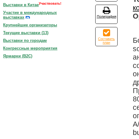
Участвовать!
Выставки в Китае
к
Участие в международных
О
Полиграфия
выставках
Крупнейшие организаторы
Текущие выставки (
13
)
Б
Составить
Выставки по городам
план
s
Конгрессные мероприятия
а
Ярмарки (B2C)
с
о
д
П
8
с
о
A
b