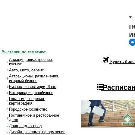
*
п
и
Выставки по тематике:
Авиация, авиастроение,
Купить биле
космос
Авто, мото, сервис
Аттракционы, развлечения,
игорный бизнес
Расписан
Бизнес, инвестиции, банк
Ветеринария, зообизнес
Геология, геодезия,
картография
Городское хозяйство
Гостиничное и ресторанное
дело
Дача, сад, огород
Дизайн, реклама, оформление