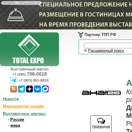
РЕКЛАМА • TOTALEXPO.RU
Партнер ТПП РФ
Расширенный поиск
Выставочный портал
708-0018
+7 (495)
A
+7 (903) 961-8824
К
р
Новости
Д
Мероприятия онлайн
Выставочные центры:
М
России
Р
мира
Переводчик
Т