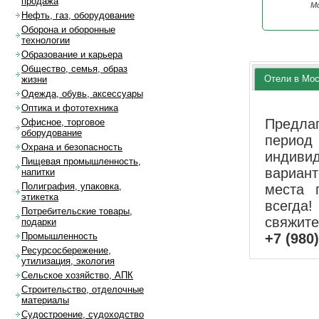
продажа
Мо
Нефть, газ, оборудование
Оборона и оборонные
технологии
Образование и карьера
Общество, семья, образ
Отели в Мо
жизни
Одежда, обувь, аксессуары
Оптика и фототехника
Предла
Офисное, торговое
оборудование
перио
Охрана и безопасность
индиви
Пищевая промышленность,
вариан
напитки
Полиграфия, упаковка,
места 
этикетка
всегда!
Потребительские товары,
свяжит
подарки
+7 (980
Промышленность
Ресурсосбережение,
утилизация, экология
Сельское хозяйство, АПК
Строительство, отделочные
материалы
Судостроение, судоходство