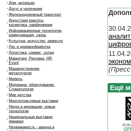
Дом, интерьер
Досуг и увлечения
Допол
Железнодорожный транспорт
Индустрия красоты,
косметика, парфюмерия
30.04
Информационные технологии,
аналит
коммуникация, связь
Культура, искусство, ремесло
цифров
Лес и деревообработка
11.04.
Логистика, сервис, склад
Маркетинг, Реклама, HR,
эконом
Event
(Пресс
Машиностроение,
металлургия
Мебель
Медицина, оборудование.
Ещё м
Стоматология
Мир детства
Многоотраслевые выставки
Наука и инновации, новые
технологии
Национальные выставки,
ярмарки
20.08
Недвижимость - аренда и
OF