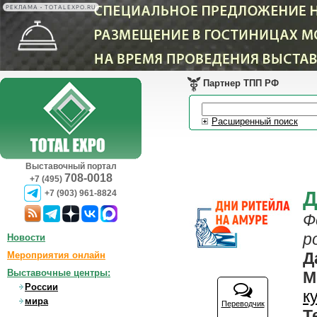
РЕКЛАМА • TOTALEXPO.RU
Партнер ТПП РФ
Расширенный поиск
Выставочный портал
708-0018
+7 (495)
Д
+7 (903) 961-8824
Ф
р
Новости
Д
Мероприятия онлайн
Выставочные центры:
М
России
к
мира
Переводчик
Т