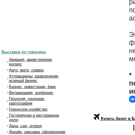
р
п
а
Э
ф
н
Выставки по тематике:
м
Авиация, авиастроение,
космос
Авто, мото, сервис
*
Аттракционы, развлечения,
игорный бизнес
п
Бизнес, инвестиции, банк
и
Ветеринария, зообизнес
Геология, геодезия,
картография
Городское хозяйство
Гостиничное и ресторанное
Купить билет в 
дело
Дача, сад, огород
Дизайн, реклама, оформление