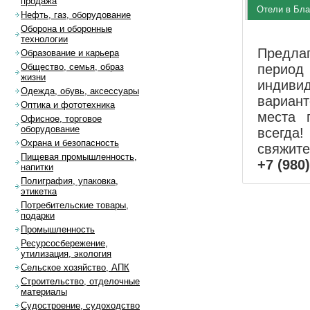
продажа
Отели в Бл
Нефть, газ, оборудование
Оборона и оборонные
технологии
Предла
Образование и карьера
перио
Общество, семья, образ
жизни
индиви
Одежда, обувь, аксессуары
вариан
Оптика и фототехника
места 
Офисное, торговое
оборудование
всегда!
Охрана и безопасность
свяжит
Пищевая промышленность,
+7 (980
напитки
Полиграфия, упаковка,
этикетка
Потребительские товары,
подарки
Промышленность
Ресурсосбережение,
утилизация, экология
Сельское хозяйство, АПК
Строительство, отделочные
материалы
Судостроение, судоходство