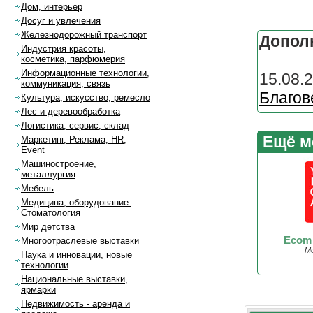
Дом, интерьер
Досуг и увлечения
Железнодорожный транспорт
Допол
Индустрия красоты,
косметика, парфюмерия
Информационные технологии,
15.08.
коммуникация, связь
Благов
Культура, искусство, ремесло
Лес и деревообработка
Логистика, сервис, склад
Ещё м
Маркетинг, Реклама, HR,
Event
Машиностроение,
металлургия
Мебель
Медицина, оборудование.
Стоматология
Мир детства
Ecom 
Многоотраслевые выставки
Мо
Наука и инновации, новые
технологии
Национальные выставки,
ярмарки
Недвижимость - аренда и