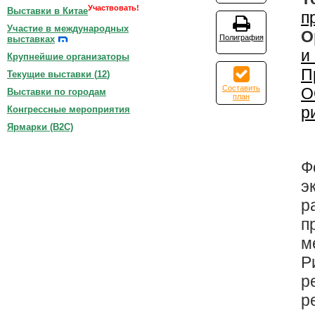
Участвовать!
Выставки в Китае
п
Участие в международных
О
Полиграфия
выставках
и
Крупнейшие организаторы
П
Текущие выставки (
12
)
Составить
О
Выставки по городам
план
р
Конгрессные мероприятия
Ярмарки (B2C)
Ф
э
р
п
м
Р
р
р