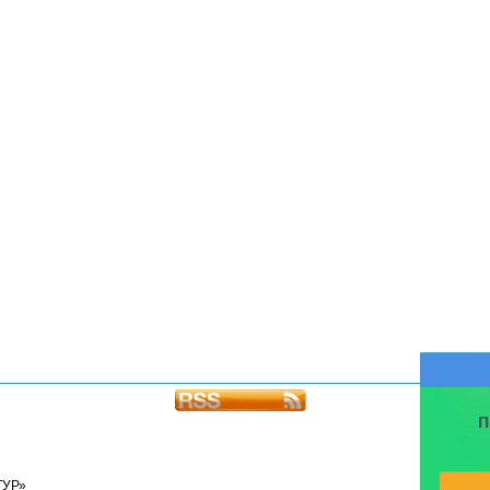
П
ТУР»