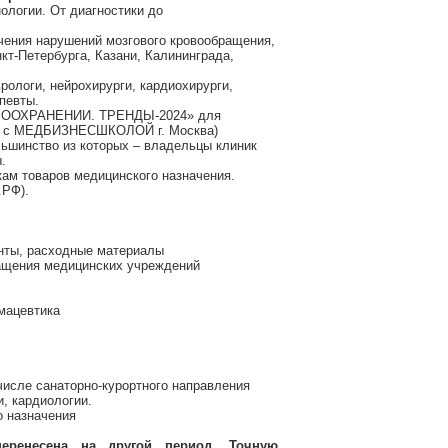
ологии. От диагностики до
чения нарушений мозгового кровообращения,
кт-Петербурга, Казани, Калининграда,
рологи, нейрохирурги, кардиохирурги,
певты.
ВООХРАНЕНИИ. ТРЕНДЫ-2024» для
тно с МЕДБИЗНЕСШКОЛОЙ г. Москва)
льшинство из которых – владельцы клиник
.
кам товаров медицинского назначения.
.РФ).
енты, расходные материалы
ащения медицинских учреждений
мацевтика
числе санаторно-курортного направления
и, кардиологии.
о назначения
еренесена на другой период. Точную