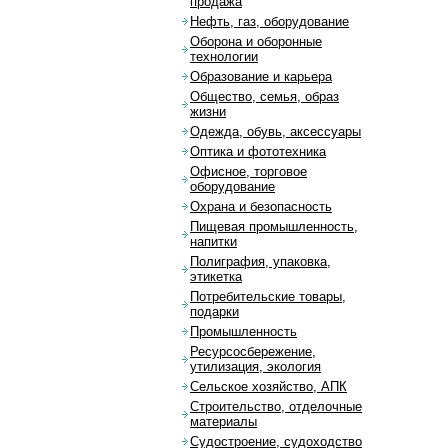
продажа
Нефть, газ, оборудование
Оборона и оборонные
технологии
Образование и карьера
Общество, семья, образ
жизни
Одежда, обувь, аксессуары
Оптика и фототехника
Офисное, торговое
оборудование
Охрана и безопасность
Пищевая промышленность,
напитки
Полиграфия, упаковка,
этикетка
Потребительские товары,
подарки
Промышленность
Ресурсосбережение,
утилизация, экология
Сельское хозяйство, АПК
Строительство, отделочные
материалы
Судостроение, судоходство