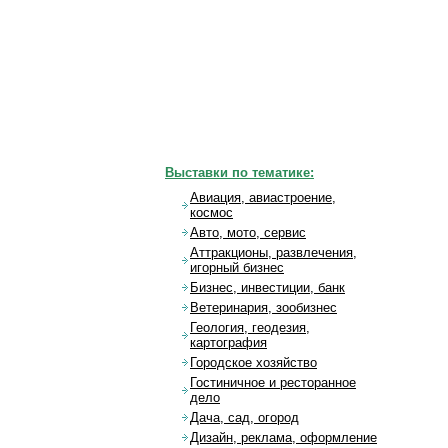
Выставки по тематике:
Авиация, авиастроение,
космос
Авто, мото, сервис
Аттракционы, развлечения,
игорный бизнес
Бизнес, инвестиции, банк
Ветеринария, зообизнес
Геология, геодезия,
картография
Городское хозяйство
Гостиничное и ресторанное
дело
Дача, сад, огород
Дизайн, реклама, оформление