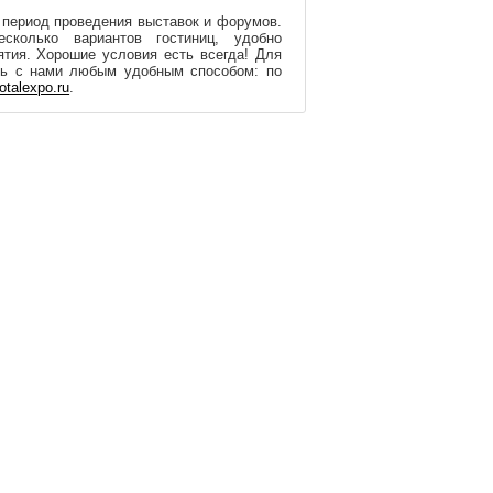
 период проведения выставок и форумов.
колько вариантов гостиниц, удобно
тия. Хорошие условия есть всегда! Для
сь с нами любым удобным способом: по
otalexpo.ru
.