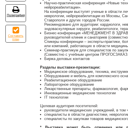
Научно-практическая конференция «Новые техн
нейрореабилитации».
На конференции выступят ученые в области ле
Полиграфия
неврологии, нейрореабилитации из Москвы, Сан
Ставрополя и других городов России.
Рекомендовано для аудитории: кардиологи, нев
эндоваскулярные хирурги, реабилитологи, тера
Бизнес-конференция «МЕНЕДЖМЕНТ В ЗДРА
Составить
руководителей клиник и санаториев (совмес
план
Спикеры конференции – эксперты-практики, бо
или компаний, работающих в области медицины
Семинар-практикум для специалистов по закуп
(Совместно с учебным центром ПРОГОСЗАКАЗ
Биржа деловых контактов
Разделы выставки-презентации:
Медицинское оборудование, техника, инструм
Оборудование и мебель для комплексного осн
Реабилитационное оборудование
Лабораторное оборудование
Лекарственные препараты, фармакология, фар
Инновационные медицинские технологии
IT технологии
Целевая аудитория посетителей:
руководители медицинских учреждений, в том 
специалисты в области диагностики, неврологи
специалисты по закупкам товаров медицинског
* Выставка может быть отменена или п