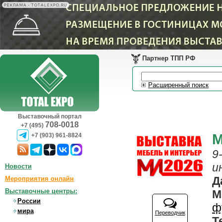
РЕКЛАМА • TOTALEXPO.RU
Партнер ТПП РФ
Расширенный поиск
Выставочный портал
708-0018
+7 (495)
М
+7 (903) 961-8824
9
и
Новости
Д
Мероприятия онлайн
Выставочные центры:
М
России
ф
мира
Переводчик
Т