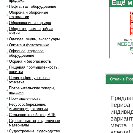
продажа
Ещё м
Нефть, газ, оборудование
Оборона и оборонные
технологии
Образование и карьера
Общество, семья, образ
жизни
Одежда, обувь, аксессуары
04.09
МЕБЕ
Оптика и фототехника
E
Офисное, торговое
Ер
оборудование
Охрана и безопасность
Пищевая промышленность,
напитки
Полиграфия, упаковка,
Отели в Гро
этикетка
Потребительские товары,
подарки
Предла
Промышленность
перио
Ресурсосбережение,
утилизация, экология
индиви
Сельское хозяйство, АПК
вариан
Строительство, отделочные
места 
материалы
всегда!
Судостроение, судоходство