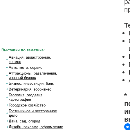
р
п
Т
Выставки по тематике:
Авиация, авиастроение,
космос
Авто, мото, сервис
Аттракционы, развлечения,
игорный бизнес
Бизнес, инвестиции, банк
Ветеринария, зообизнес
*
Геология, геодезия,
картография
п
Городское хозяйство
и
Гостиничное и ресторанное
дело
в
Дача, сад, огород
Дизайн, реклама, оформление