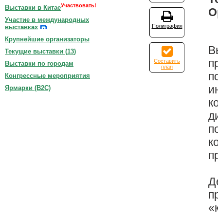
Участвовать!
Выставки в Китае
О
Участие в международных
Полиграфия
выставках
Крупнейшие организаторы
В
Текущие выставки (
13
)
п
Составить
Выставки по городам
план
п
Конгрессные мероприятия
и
Ярмарки (B2C)
к
д
п
к
п
Д
п
«