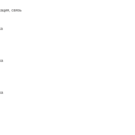
ация, связь
ка
ка
ка