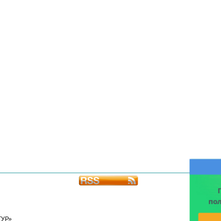
по
ТУР»