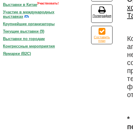
Участвовать!
Выставки в Китае
х
Участие в международных
Т
Полиграфия
выставках
Крупнейшие организаторы
Текущие выставки (
9
)
К
Составить
Выставки по городам
план
а
Конгрессные мероприятия
н
Ярмарки (B2C)
с
п
т
ф
о
*
п