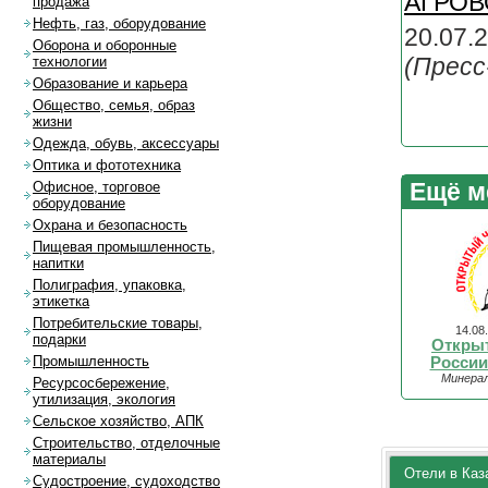
АГРОВО
продажа
Нефть, газ, оборудование
20.07.2
Оборона и оборонные
(Пресс
технологии
Образование и карьера
Общество, семья, образ
жизни
Одежда, обувь, аксессуары
Оптика и фототехника
Ещё м
Офисное, торговое
оборудование
Охрана и безопасность
Пищевая промышленность,
напитки
Полиграфия, упаковка,
этикетка
Потребительские товары,
14.08
подарки
Откры
Промышленность
России
Минерал
Ресурсосбережение,
утилизация, экология
Сельское хозяйство, АПК
Строительство, отделочные
материалы
Отели в Каз
Судостроение, судоходство