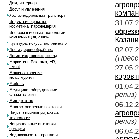
агропр
Дом, интерьер
Досуг и увлечения
компан
Железнодорожный транспорт
31.07.
Индустрия красоты,
косметика, парфюмерия
обрез
Информационные технологии,
коммуникация, связь
Казани
Культура, искусство, ремесло
02.07.
Лес и деревообработка
Логистика, сервис, склад
(Пресс
Маркетинг, Реклама, HR,
27.05.
Event
Машиностроение,
коров 
металлургия
Мебель
01.04.
Медицина, оборудование.
релиз)
Стоматология
Мир детства
06.1
Многоотраслевые выставки
агроп
Наука и инновации, новые
технологии
релиз)
Национальные выставки,
ярмарки
06.04.
Недвижимость - аренда и