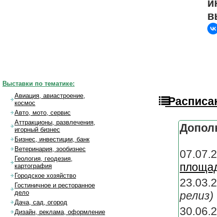
и
в
Выставки по тематике:
Авиация, авиастроение,
Расписан
космос
Авто, мото, сервис
Аттракционы, развлечения,
Допол
игорный бизнес
Бизнес, инвестиции, банк
Ветеринария, зообизнес
07.07.
Геология, геодезия,
площа
картография
Городское хозяйство
23.03.
Гостиничное и ресторанное
дело
релиз)
Дача, сад, огород
30.0
Дизайн, реклама, оформление