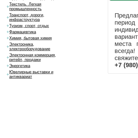
Текстиль. Легкая
промышленность
Предла
Транспорт, дороги,
инфраструктура
перио
Туризм, спорт, отдых
индиви
Фармацевтика
вариан
Химия, бытовая химия
места 
Электроника,
электрооборудование
всегда!
Электронная коммерция,
свяжит
ритейл, продажи
+7 (980
Энергетика
Ювелирные выставки и
антиквариат