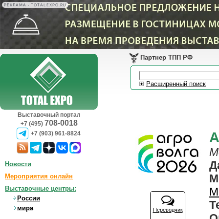
РЕКЛАМА • TOTALEXPO.RU
Партнер ТПП РФ
Расширенный поиск
Выставочный портал
708-0018
+7 (495)
А
+7 (903) 961-8824
М
Д
Новости
М
Мероприятия онлайн
Выставочные центры:
М
России
Т
мира
Переводчик
О