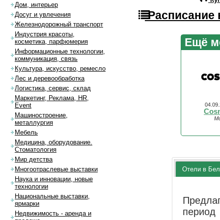
Дом, интерьер
Расписание 
Досуг и увлечения
Железнодорожный транспорт
Индустрия красоты,
Ещё м
косметика, парфюмерия
Информационные технологии,
коммуникация, связь
Культура, искусство, ремесло
Лес и деревообработка
Логистика, сервис, склад
Маркетинг, Реклама, HR,
04.09
Event
Cos
Машиностроение,
Мо
металлургия
Мебель
Медицина, оборудование.
Стоматология
Мир детства
Отели в Бел
Многоотраслевые выставки
Наука и инновации, новые
технологии
Национальные выставки,
Предла
ярмарки
перио
Недвижимость - аренда и