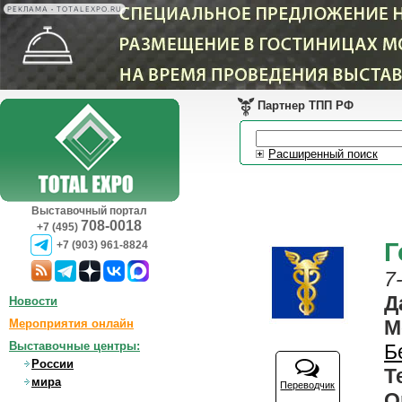
РЕКЛАМА • TOTALEXPO.RU
Партнер ТПП РФ
Расширенный поиск
Выставочный портал
708-0018
+7 (495)
Г
+7 (903) 961-8824
7
Д
Новости
Мероприятия онлайн
Выставочные центры:
Б
России
Т
мира
Переводчик
О