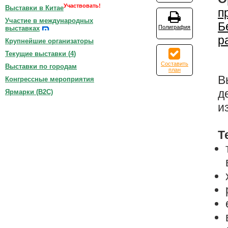
Участвовать!
Выставки в Китае
п
Участие в международных
Б
Полиграфия
выставках
р
Крупнейшие организаторы
Текущие выставки (
4
)
Составить
Выставки по городам
план
В
Конгрессные мероприятия
д
Ярмарки (B2C)
и
Т