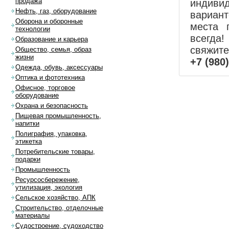
продажа
индиви
Нефть, газ, оборудование
вариан
Оборона и оборонные
места 
технологии
всегда!
Образование и карьера
свяжит
Общество, семья, образ
жизни
+7 (980
Одежда, обувь, аксессуары
Оптика и фототехника
Офисное, торговое
оборудование
Охрана и безопасность
Пищевая промышленность,
напитки
Полиграфия, упаковка,
этикетка
Потребительские товары,
подарки
Промышленность
Ресурсосбережение,
утилизация, экология
Сельское хозяйство, АПК
Строительство, отделочные
материалы
Судостроение, судоходство