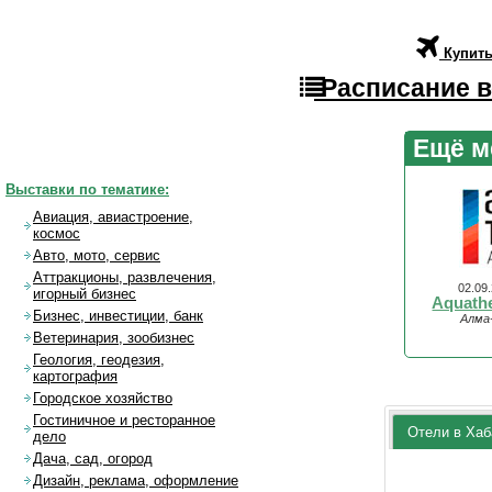
Купить
Расписание в
Ещё м
Выставки по тематике:
Авиация, авиастроение,
космос
Авто, мото, сервис
Аттракционы, развлечения,
02.09
игорный бизнес
Aquath
Бизнес, инвестиции, банк
Алма
Ветеринария, зообизнес
Геология, геодезия,
картография
Городское хозяйство
Гостиничное и ресторанное
Отели в Хаб
дело
Дача, сад, огород
Дизайн, реклама, оформление