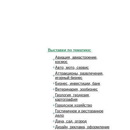
Выставки по тематике:
Авиация, авиастроение,
космос
Авто, мото, сервис
Аттракционы, развлечения,
игорный бизнес
Бизнес, инвестиции, банк
Ветеринария, зообизнес
Геология, геодезия,
картография
Городское хозяйство
Гостиничное и ресторанное
дело
Дача, сад, огород
Дизайн, реклама, оформление