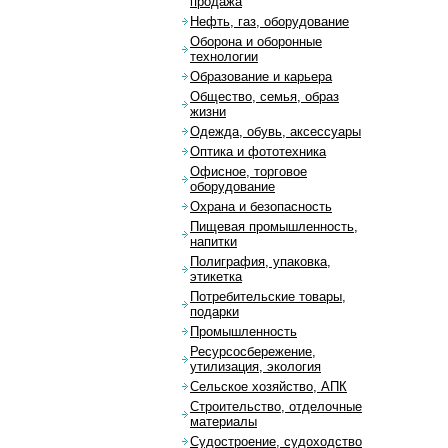
продажа
Нефть, газ, оборудование
Оборона и оборонные
технологии
Образование и карьера
Общество, семья, образ
жизни
Одежда, обувь, аксессуары
Оптика и фототехника
Офисное, торговое
оборудование
Охрана и безопасность
Пищевая промышленность,
напитки
Полиграфия, упаковка,
этикетка
Потребительские товары,
подарки
Промышленность
Ресурсосбережение,
утилизация, экология
Сельское хозяйство, АПК
Строительство, отделочные
материалы
Судостроение, судоходство