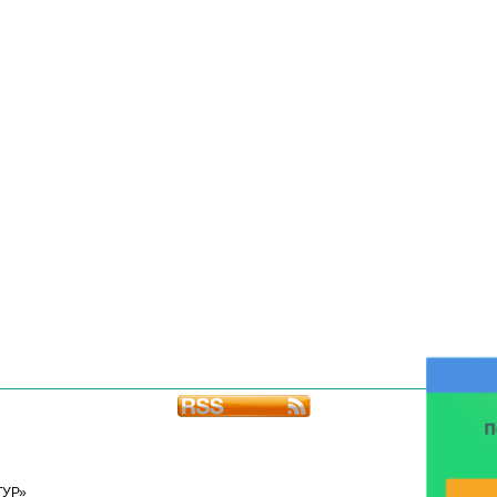
П
ТУР»