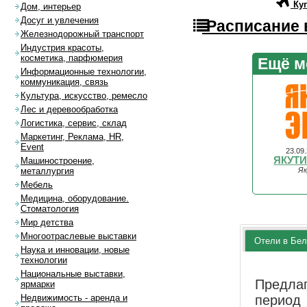
Куп
Дом, интерьер
Досуг и увлечения
Расписание 
Железнодорожный транспорт
Индустрия красоты,
косметика, парфюмерия
Ещё м
Информационные технологии,
коммуникация, связь
Культура, искусство, ремесло
Лес и деревообработка
Логистика, сервис, склад
Маркетинг, Реклама, HR,
Event
23.09
ЯКУТИ
Машиностроение,
Як
металлургия
Мебель
Медицина, оборудование.
Стоматология
Мир детства
Многоотраслевые выставки
Отели в Бел
Наука и инновации, новые
технологии
Национальные выставки,
Предла
ярмарки
перио
Недвижимость - аренда и