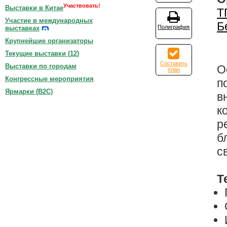
Участвовать!
Выставки в Китае
Т
Участие в международных
Б
Полиграфия
выставках
Крупнейшие организаторы
Текущие выставки (
12
)
Составить
Выставки по городам
О
план
Конгрессные мероприятия
п
Ярмарки (B2C)
к
р
б
с
Т