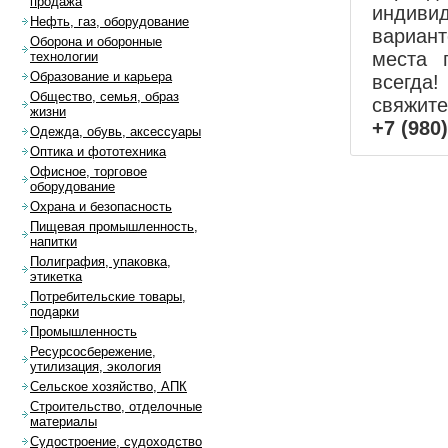
продажа
индиви
Нефть, газ, оборудование
вариан
Оборона и оборонные
места 
технологии
Образование и карьера
всегда!
Общество, семья, образ
свяжит
жизни
+7 (980
Одежда, обувь, аксессуары
Оптика и фототехника
Офисное, торговое
оборудование
Охрана и безопасность
Пищевая промышленность,
напитки
Полиграфия, упаковка,
этикетка
Потребительские товары,
подарки
Промышленность
Ресурсосбережение,
утилизация, экология
Сельское хозяйство, АПК
Строительство, отделочные
материалы
Судостроение, судоходство