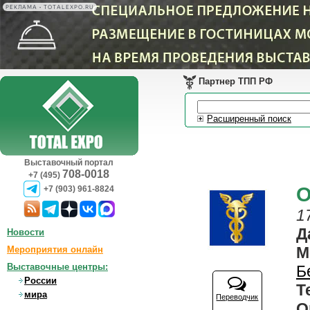
РЕКЛАМА • TOTALEXPO.RU
Партнер ТПП РФ
Расширенный поиск
Выставочный портал
708-0018
+7 (495)
О
+7 (903) 961-8824
1
Д
Новости
Мероприятия онлайн
Выставочные центры:
Б
России
Т
мира
Переводчик
О