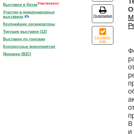
Т
Участвовать!
Выставки в Китае
О
Участие в международных
М
Полиграфия
выставках
Р
Крупнейшие организаторы
Текущие выставки (
12
)
Составить
Выставки по городам
план
Конгрессные мероприятия
Ф
Ярмарки (B2C)
р
о
р
п
о
а
о
п
В
и