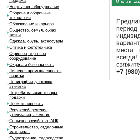
продажа
Отели в Каз
Нефть, газ, оборудование
Оборона и оборонные
технологии
Предла
Образование и карьера
перио
Общество, семья, образ
индиви
жизни
Одежда, обувь, аксессуары
вариан
Оптика и фототехника
места 
Офисное, торговое
всегда!
оборудование
свяжит
Охрана и безопасность
+7 (980
Пищевая промышленность,
напитки
Полиграфия, упаковка,
этикетка
Потребительские товары,
подарки
Промышленность
Ресурсосбережение,
утилизация, экология
Сельское хозяйство, АПК
Строительство, отделочные
материалы
Судостроение, судоходство