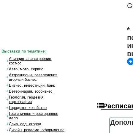
G
*
п
и
Выставки по тематике:
в
Авиация, авиастроение,
космос
Авто, мото, сервис
Аттракционы, развлечения,
игорный бизнес
Бизнес, инвестиции, банк
Ветеринария, зообизнес
Геология, геодезия,
картография
Расписан
Городское хозяйство
Гостиничное и ресторанное
дело
Допол
Дача, сад, огород
Дизайн, реклама, оформление