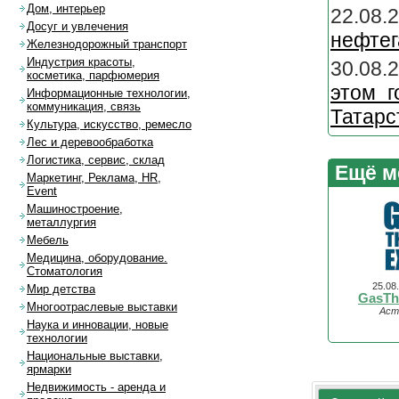
Дом, интерьер
22.08.
Досуг и увлечения
нефтег
Железнодорожный транспорт
Индустрия красоты,
30.08.
косметика, парфюмерия
этом г
Информационные технологии,
коммуникация, связь
Татарс
Культура, искусство, ремесло
Лес и деревообработка
Логистика, сервис, склад
Ещё м
Маркетинг, Реклама, HR,
Event
Машиностроение,
металлургия
Мебель
Медицина, оборудование.
Стоматология
25.08
Мир детства
GasTh
Многоотраслевые выставки
Аст
Наука и инновации, новые
технологии
Национальные выставки,
ярмарки
Недвижимость - аренда и