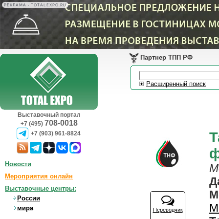
РЕКЛАМА • TOTALEXPO.RU
Партнер ТПП РФ
Расширенный поиск
Выставочный портал
708-0018
+7 (495)
Т
+7 (903) 961-8824
ф
Новости
М
Мероприятия онлайн
Д
Выставочные центры:
М
России
М
мира
Переводчик