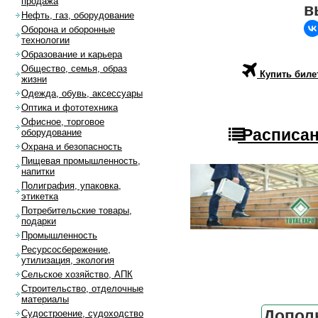
продажа
в
Нефть, газ, оборудование
Оборона и оборонные
технологии
Образование и карьера
Общество, семья, образ
Купить биле
жизни
Одежда, обувь, аксессуары
Оптика и фототехника
Офисное, торговое
Расписан
оборудование
Охрана и безопасность
Пищевая промышленность,
напитки
Полиграфия, упаковка,
этикетка
Потребительские товары,
подарки
Промышленность
Ресурсосбережение,
утилизация, экология
Сельское хозяйство, АПК
Строительство, отделочные
материалы
Допол
Судостроение, судоходство