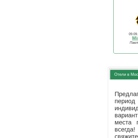
09.09
Mi
Павл
Отели в Мо
Предла
перио
индиви
вариан
места 
всегда!
свяжит