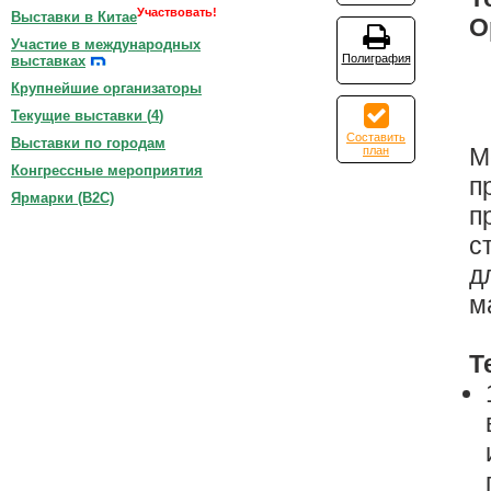
Участвовать!
Выставки в Китае
О
Участие в международных
Полиграфия
выставках
Крупнейшие организаторы
Текущие выставки (
4
)
Составить
Выставки по городам
М
план
Конгрессные мероприятия
п
Ярмарки (B2C)
п
с
д
м
Т