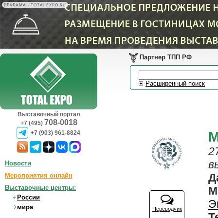
РЕКЛАМА • TOTALEXPO.RU
Партнер ТПП РФ
Расширенный поиск
Выставочный портал
708-0018
+7 (495)
М
+7 (903) 961-8824
2
в
Новости
Д
Мероприятия онлайн
Выставочные центры:
М
России
Э
мира
Переводчик
Т