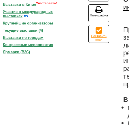
Участвовать!
Выставки в Китае
и
Участие в международных
Полиграфия
выставках
Крупнейшие организаторы
П
Текущие выставки (
4
)
з
Составить
Выставки по городам
план
л
Конгрессные мероприятия
р
Ярмарки (B2C)
и
р
т
п
В