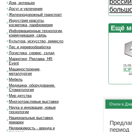
росси
Дом, интерьер
большо
Досуг и увлечения
Железнодорожный транспорт
Индустрия красоты,
косметика, парфюмерия
Ещё м
Информационные технологии,
коммуникация, связь
Культура, искусство, ремесло
Лес и деревообработка
Логистика, сервис, склад
Маркетинг, Реклама, HR,
Event
15.09
Машиностроение,
ICI
металлургия
Ш
Мебель
Медицина, оборудование.
Стоматология
Мир детства
Многоотраслевые выставки
Отели в Дзе
Наука и инновации, новые
технологии
Национальные выставки,
Предла
ярмарки
Недвижимость - аренда и
перио