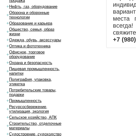
продажа
индиви
Нефть, газ, оборудование
вариан
Оборона и оборонные
технологии
места 
Образование и карьера
всегда!
Общество, семья, образ
свяжит
жизни
+7 (980
Одежда, обувь, аксессуары
Оптика и фототехника
Офисное, торговое
оборудование
Охрана и безопасность
Пищевая промышленность,
напитки
Полиграфия, упаковка,
этикетка
Потребительские товары,
подарки
Промышленность
Ресурсосбережение,
утилизация, экология
Сельское хозяйство, АПК
Строительство, отделочные
материалы
Судостроение, судоходство