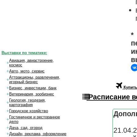
*
п
и
Выставки по тематике:
в
Авиация, авиастроение,
космос
Авто, мото, сервис
Аттракционы, развлечения,
игорный бизнес
Купить
Бизнес, инвестиции, банк
Ветеринария, зообизнес
Расписание в
Геология, геодезия,
картография
Городское хозяйство
Допол
Гостиничное и ресторанное
дело
Дача, сад, огород
21.04
Дизайн, реклама, оформление