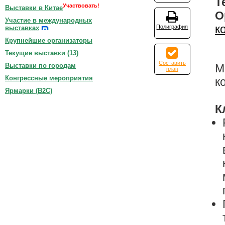
Т
Участвовать!
Выставки в Китае
О
Участие в международных
к
Полиграфия
выставках
Крупнейшие организаторы
Текущие выставки (
13
)
Составить
М
Выставки по городам
план
Конгрессные мероприятия
к
Ярмарки (B2C)
К