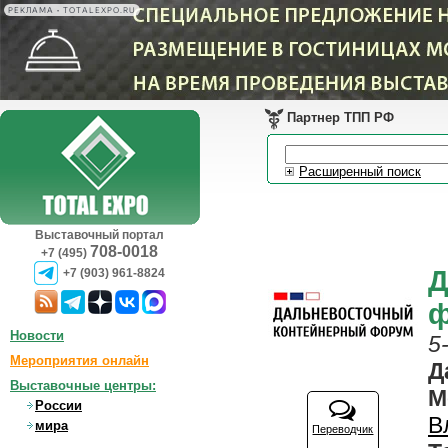
РЕКЛАМА • TOTALEXPO.RU
Партнер ТПП РФ
Расширенный поиск
Выставочный портал
708-0018
+7 (495)
Д
+7 (903) 961-8824
ф
Новости
5
Мероприятия онлайн
Д
Выставочные центры:
М
России
В
мира
Переводчик