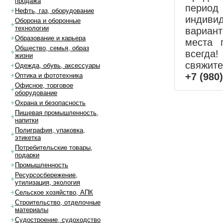
продажа
перио
Нефть, газ, оборудование
индиви
Оборона и оборонные
технологии
вариан
Образование и карьера
места 
Общество, семья, образ
всегда!
жизни
свяжит
Одежда, обувь, аксессуары
+7 (980
Оптика и фототехника
Офисное, торговое
оборудование
Охрана и безопасность
Пищевая промышленность,
напитки
Полиграфия, упаковка,
этикетка
Потребительские товары,
подарки
Промышленность
Ресурсосбережение,
утилизация, экология
Сельское хозяйство, АПК
Строительство, отделочные
материалы
Судостроение, судоходство