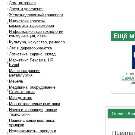
Дом, интерьер
Досуг и увлечения
Железнодорожный транспорт
Индустрия красоты,
косметика, парфюмерия
Информационные технологии,
Ещё м
коммуникация, связь
Культура, искусство, ремесло
Лес и деревообработка
Логистика, сервис, склад
Маркетинг, Реклама, HR,
Event
Машиностроение,
15.09
металлургия
CeMAT
Мебель
Мо
Медицина, оборудование.
Стоматология
Мир детства
Многоотраслевые выставки
Наука и инновации, новые
Отели в Вла
технологии
Национальные выставки,
ярмарки
Недвижимость - аренда и
Предла