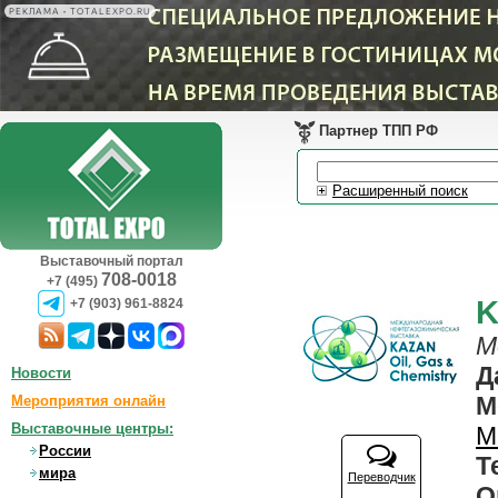
РЕКЛАМА • TOTALEXPO.RU
Партнер ТПП РФ
Расширенный поиск
Выставочный портал
708-0018
+7 (495)
K
+7 (903) 961-8824
М
Д
Новости
М
Мероприятия онлайн
Выставочные центры:
М
России
Т
мира
Переводчик
О