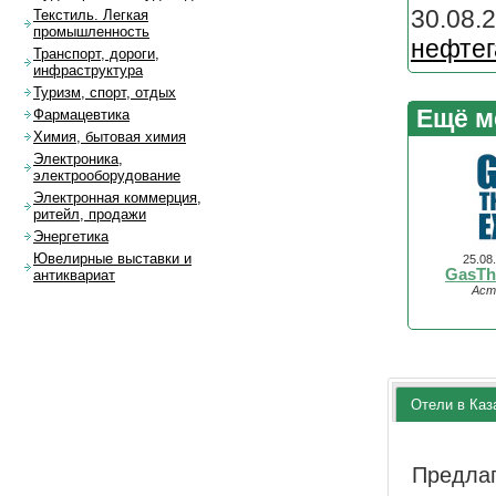
30.08
Текстиль. Легкая
промышленность
нефтег
Транспорт, дороги,
инфраструктура
Туризм, спорт, отдых
Ещё м
Фармацевтика
Химия, бытовая химия
Электроника,
электрооборудование
Электронная коммерция,
ритейл, продажи
Энергетика
Ювелирные выставки и
25.08
GasTh
антиквариат
Аст
Отели в Каз
Предла