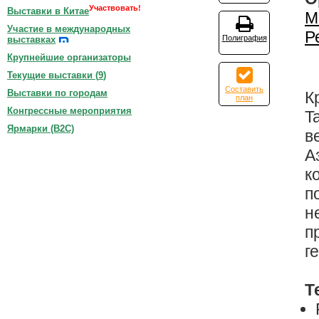
Участвовать!
Выставки в Китае
М
Участие в международных
Р
Полиграфия
выставках
Крупнейшие организаторы
Текущие выставки (
9
)
Составить
Выставки по городам
К
план
Конгрессные мероприятия
T
Ярмарки (B2C)
в
А
к
п
н
п
г
Т