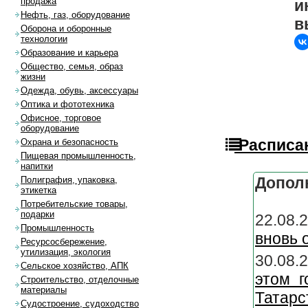
продажа
и
Нефть, газ, оборудование
в
Оборона и оборонные
технологии
Образование и карьера
Общество, семья, образ
жизни
Одежда, обувь, аксессуары
Оптика и фототехника
Офисное, торговое
оборудование
Расписан
Охрана и безопасность
Пищевая промышленность,
напитки
Допол
Полиграфия, упаковка,
этикетка
Потребительские товары,
подарки
22.08.
Промышленность
вновь 
Ресурсосбережение,
утилизация, экология
30.08.
Сельское хозяйство, АПК
этом г
Строительство, отделочные
материалы
Татарс
Судостроение, судоходство